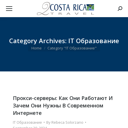
Searc
Category Archives:
IT Образование
You are here:
Home
Category "IT Образование"
Прокси-серверы: Как Они Работают И
Зачем Они Нужны В Современном
Интернете
IT Образование
By
Rebeca Solorzano