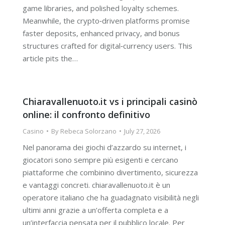
game libraries, and polished loyalty schemes.
Meanwhile, the crypto‑driven platforms promise
faster deposits, enhanced privacy, and bonus
structures crafted for digital‑currency users. This
article pits the…
Chiaravallenuoto.it vs i principali casinò
online: il confronto definitivo
Casino
By
Rebeca Solorzano
July 27, 2026
Nel panorama dei giochi d’azzardo su internet, i
giocatori sono sempre più esigenti e cercano
piattaforme che combinino divertimento, sicurezza
e vantaggi concreti. chiaravallenuoto.it è un
operatore italiano che ha guadagnato visibilità negli
ultimi anni grazie a un’offerta completa e a
un’interfaccia pensata per il pubblico locale. Per