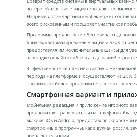
Возврат средств системы в виртуальных казино
потери. Указанные инициативы дают возможнос
Например, стандартный кэшбэк может составлят
всего рискованным и поощряет участников пребы
Программы преданности обеспечивают дополните
бонусы, кастомизированные акции и вход к пре
предоставляя им исключительные шансы для увел
площадке онлайн-гемблинга, где всякий игрок це
Эффективность кешбэк инициатив и механизмов 
периода на платформе и осуществляют на 20% бо
налаживают более продолжительные отношения 
Смартфонная вариант и прило
Мобильная редакция и приложение игорного за
предпочитают развлекаться на телефонах благо
включая iOS и Android, предоставляя скоростно
смартфонные программы, как в вулкан россия, з
привлекательными.