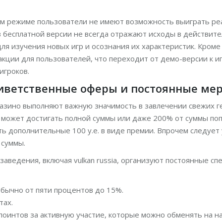
ом режиме пользователи не имеют возможность выиграть р
 бесплатной версии не всегда отражают исходы в действите
я изучения новых игр и осознания их характеристик. Кроме
ции для пользователей, что переходит от демо-версии к иг
игроков.
риветственные оферы и постоянные ме
азино выполняют важную значимость в завлечении свежих ге
может достигать полной суммы или даже 200% от суммы попо
ь дополнительные 100 у.е. в виде премии. Впрочем следует 
 суммы.
аведения, включая vulkan russia, организуют постоянные сп
обычно от пяти процентов до 15%.
тах.
поинтов за активную участие, которые можно обменять на н