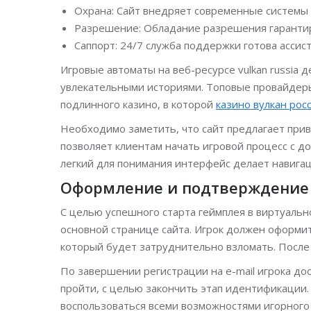
Охрана: Сайт внедряет современные системы
Разрешение: Обладание разрешения гарантиру
Саппорт: 24/7 служба поддержки готова ассис
Игровые автоматы на веб-ресурсе vulkan russia
увлекательными историями. Топовые провайдеры,
подлинного казино, в которой
казино вулкан рос
Необходимо заметить, что сайт предлагает прив
позволяет клиентам начать игровой процесс с до
легкий для понимания интерфейс делает навигац
Оформление и подтверждение 
С целью успешного старта геймплея в виртуально
основной странице сайта. Игрок должен оформить
который будет затруднительно взломать. После
По завершении регистрации на e-mail игрока до
пройти, с целью закончить этап идентификации.
воспользоваться всеми возможностями игорного