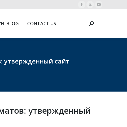
Facebook
X
YouTube
EL BLOG
CONTACT US
Search:
page
page
page
opens
opens
opens
EL BLOG
CONTACT US
Search:
in
in
in
new
new
new
window
window
window
в: утвержденный сайт
оматов: утвержденный