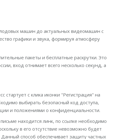
 плодовых машин до актуальных видеомашин с
ество графики и звука, формируя атмосферу
пительные пакеты и бесплатные раскрутки. Это
сии, вход отнимает всего несколько секунд, а
с стартует с клика иконки "Регистрация" на
обходимо выбирать безопасный код доступа,
тации и положениями о конфиденциальности.
 письме находится линк, по ссылке необходимо
скольку в его отсутствие невозможно будет
. Данный способ обеспечивает защиту частных