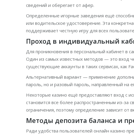
сведений и оберегает от афер.
Определенные игорные заведения ещё способны
или водительское удостоверение. Эта конкретн
поддерживает честную игру для всех пользовате
Проход в индивидуальный каб
Для проникновения в персональный кабинет в са
Один из самых известных методов — это вход ч
существующие аккаунты в таких сервисах, как Fa
Альтернативный вариант — применение дополнит
пароль, но и разовый пароль, направленный на 
Некоторые казино ещё предоставляют вход с исп
становится все более распространенным из-за с
ограничения, поэтому определение зависит от вк
Методы депозита баланса и п
Ради удобства пользователей онлайн казино пр