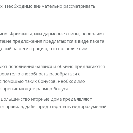
пех. Необходимо внимательно рассматривать
ино. Фриспины, или дармовые спины, позволяют
такие предложения предлагаются в виде пакета
щений за регистрацию, что позволяет им
уют пополнения баланса и обычно предлагаются
зователю способность разобраться с
 с помощью таких бонусов, необходимо
аз превышающее размер бонуса.
. Большинство игорные дома предъявляют
ать правила, дабы предотвратить недоразумений