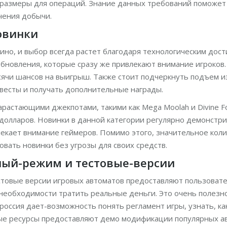
размеры для операций. Знание данных требований поможет
чения добычи.
овинки
зино, и выбор всегда растет благодаря технологическим дос
 обновления, которые сразу же привлекают внимание игроков
ячи шансов на выигрыш. Также стоит подчеркнуть подъем и
 квесты и получать дополнительные награды.
арастающими джекпотами, такими как Mega Moolah и Divine F
 долларов. Новинки в данной категории регулярно демонст
лекает внимание геймеров. Помимо этого, значительное кол
овать новинки без угрозы для своих средств.
ный-режим и тестовые-версии
стовые версии игровых автоматов предоставляют пользоват
еобходимости тратить реальные деньги. Это очень полезно 
 россия дает-возможность понять регламент игры, узнать, 
ые ресурсы предоставляют демо модификации популярных авто