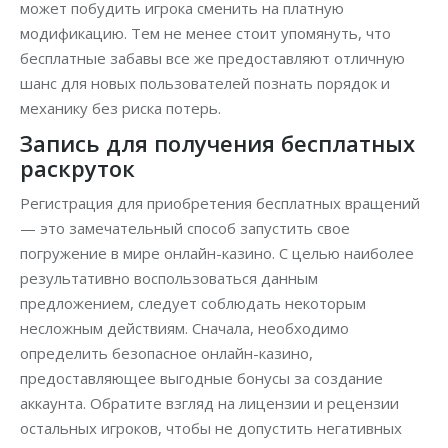
может побудить игрока сменить на платную
модификацию. Тем не менее стоит упомянуть, что
бесплатные забавы все же предоставляют отличную
шанс для новых пользователей познать порядок и
механику без риска потерь.
Запись для получения бесплатных
раскруток
Регистрация для приобретения бесплатных вращений
— это замечательный способ запустить свое
погружение в мире онлайн-казино. С целью наиболее
результативно воспользоваться данным
предложением, следует соблюдать некоторым
несложным действиям. Сначала, необходимо
определить безопасное онлайн-казино,
предоставляющее выгодные бонусы за создание
аккаунта. Обратите взгляд на лицензии и рецензии
остальных игроков, чтобы не допустить негативных