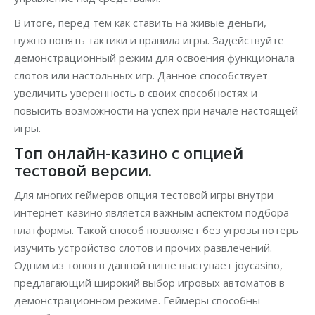
В итоге, перед тем как ставить на живые деньги,
нужно понять тактики и правила игры. Задействуйте
демонстрационный режим для освоения функционала
слотов или настольных игр. Данное способствует
увеличить уверенность в своих способностях и
повысить возможности на успех при начале настоящей
игры.
Топ онлайн-казино с опцией
тестовой версии.
Для многих геймеров опция тестовой игры внутри
интернет-казино является важным аспектом подбора
платформы. Такой способ позволяет без угрозы потерь
изучить устройство слотов и прочих развлечений.
Одним из топов в данной нише выступает joycasino,
предлагающий широкий выбор игровых автоматов в
демонстрационном режиме. Геймеры способны