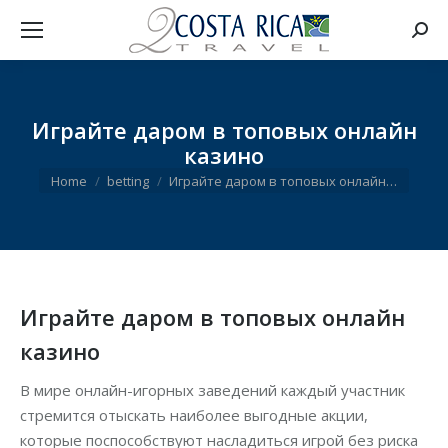
Searc
Играйте даром в топовых онлайн
казино
You are here:
Home
betting
Играйте даром в топовых онлайн…
Играйте даром в топовых онлайн
казино
В мире онлайн-игорных заведений каждый участник
стремится отыскать наиболее выгодные акции,
которые поспособствуют насладиться игрой без риска