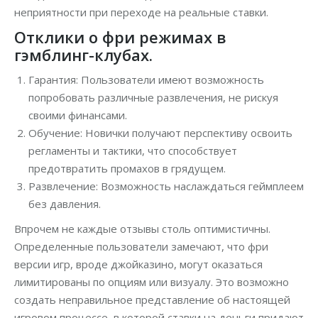
неприятности при переходе на реальные ставки.
Отклики о фри режимах в
гэмблинг-клубах.
Гарантия: Пользователи имеют возможность
попробовать различные развлечения, не рискуя
своими финансами.
Обучение: Новички получают перспективу освоить
регламенты и тактики, что способствует
предотвратить промахов в грядущем.
Развлечение: Возможность наслаждаться геймплеем
без давления.
Впрочем не каждые отзывы столь оптимистичны.
Определенные пользователи замечают, что фри
версии игр, вроде джойказино, могут оказаться
лимитированы по опциям или визуалу. Это возможно
создать неправильное представление об настоящей
игровом процессе, в которой ставки на деньги придают