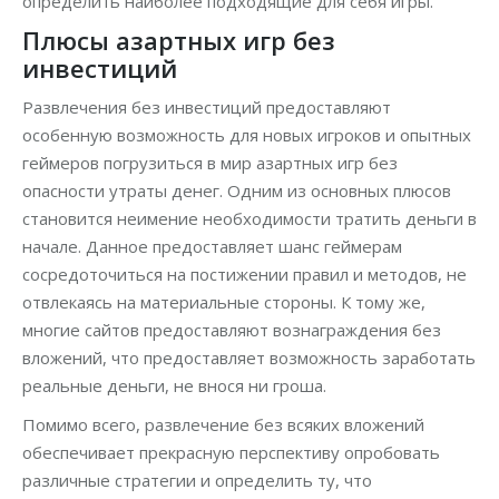
определить наиболее подходящие для себя игры.
Плюсы азартных игр без
инвестиций
Развлечения без инвестиций предоставляют
особенную возможность для новых игроков и опытных
геймеров погрузиться в мир азартных игр без
опасности утраты денег. Одним из основных плюсов
становится неимение необходимости тратить деньги в
начале. Данное предоставляет шанс геймерам
сосредоточиться на постижении правил и методов, не
отвлекаясь на материальные стороны. К тому же,
многие сайтов предоставляют вознаграждения без
вложений, что предоставляет возможность заработать
реальные деньги, не внося ни гроша.
Помимо всего, развлечение без всяких вложений
обеспечивает прекрасную перспективу опробовать
различные стратегии и определить ту, что