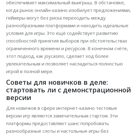
обеспечивает максимальный выигрыш. В обстановке,
когда рынок онлайн-казино изобилует предложениями,
геймеры могут без риска переходить между
разнообразными платформами и находить идеальные
условия для игры. Это ещё содействует развитию
способностей принятия выборов при обстоятельствах
ограниченного времени и ресурсов. В конечном счёте,
этот подход, как joycasino, сделает ход более
увлекательным и позволяет насладиться полностью
игрой в полной мере.
Советы для новичков в деле:
стартовать ли с демонстрационной
версии
Для новичков в сфере интернет-казино тестовые
версии игр являются замечательным стартом. Эти
платформы предоставляют шанс попробовать
разнообразные слоты и настольные игры без