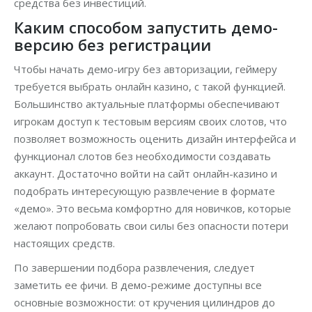
средства без инвестиций.
Каким способом запустить демо-
версию без регистрации
Чтобы начать демо-игру без авторизации, геймеру
требуется выбрать онлайн казино, с такой функцией.
Большинство актуальные платформы обеспечивают
игрокам доступ к тестовым версиям своих слотов, что
позволяет возможность оценить дизайн интерфейса и
функционал слотов без необходимости создавать
аккаунт. Достаточно войти на сайт онлайн-казино и
подобрать интересующую развлечение в формате
«демо». Это весьма комфортно для новичков, которые
желают попробовать свои силы без опасности потери
настоящих средств.
По завершении подбора развлечения, следует
заметить ее фичи. В демо-режиме доступны все
основные возможности: от кручения цилиндров до