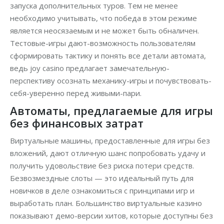
запуска дополнительных туров. Тем не менее
необходимо учитывать, что победа в этом режиме
является неосязаемым и не может быть обналичен.
Тестовые-игры дают-возможность пользователям
сформировать тактику и понять все детали автомата,
ведь joy casino предлагает замечательную-
перспективу осознать механику-игры и почувствовать-
себя-уверенно перед живыми-пари.
Автоматы, предлагаемые для игры
без финансовых затрат
Виртуальные машины, предоставленные для игры без
вложений, дают отличную шанс попробовать удачу и
получить удовольствие без риска потери средств.
Безвозмездные слоты — это идеальный путь для
новичков в деле ознакомиться с принципами игр и
выработать план. Большинство виртуальные казино
показывают демо-версии хитов, которые доступны без