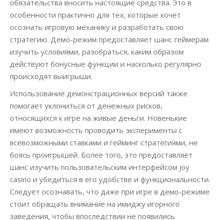
обязательства вносить настоящие средства. Это в
особенности практично для тех, которые хочет
осознать игровую механику и разработать свою
стратегию. Демо-режим предоставляет шанс геймерам
изучить условиями, разобраться, каким образом
действуют бонусные функции и насколько регулярно
происходят выигрыши.
Использование демонстрационных версий также
помогает уклониться от денежных рисков,
относящихся к игре на живые деньги. Новенькие
имеют возможность проводить эксперименты с
всевозможными ставками и гейминг стратегиями, не
боясь проигрышей. Более того, это предоставляет
шанс изучить пользовательским интерфейсом joy
casino и убедиться в его удобстве и функциональности.
Следует осознавать, что даже при игре в демо-режиме
стоит обращать внимание на имиджу игорного
заведения, чтобы впоследствии не появились