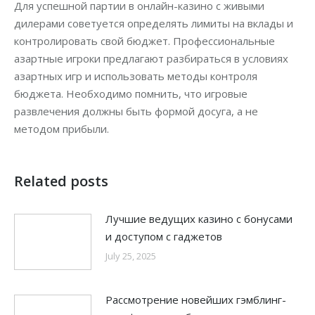
Для успешной партии в онлайн-казино с живыми
дилерами советуется определять лимиты на вклады и
контролировать свой бюджет. Профессиональные
азартные игроки предлагают разбираться в условиях
азартных игр и использовать методы контроля
бюджета. Необходимо помнить, что игровые
развлечения должны быть формой досуга, а не
методом прибыли.
Related posts
Лучшие ведущих казино с бонусами
и доступом с гаджетов
July 25, 2025
Рассмотрение новейших гэмблинг-