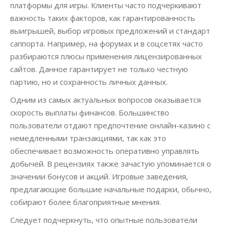
платформы для игры. Клиенты часто подчеркивают
важность таких факторов, как гарантированность
выигрышей, выбор игровых предложений и стандарт
саппорта. Например, на форумах и в соцсетях часто
разбираются плюсы применения лицензированных
сайтов. Данное гарантирует не только честную
партию, но и сохранность личных данных.
Одним из самых актуальных вопросов оказывается
скорость выплаты финансов. Большинство
пользователи отдают предпочтение онлайн-казино с
немедленными транзакциями, так как это
обеспечивает возможность оперативно управлять
добычей. В рецензиях также зачастую упоминается о
значении бонусов и акций. Игровые заведения,
предлагающие большие начальные подарки, обычно,
собирают более благоприятные мнения.
Следует подчеркнуть, что опытные пользователи