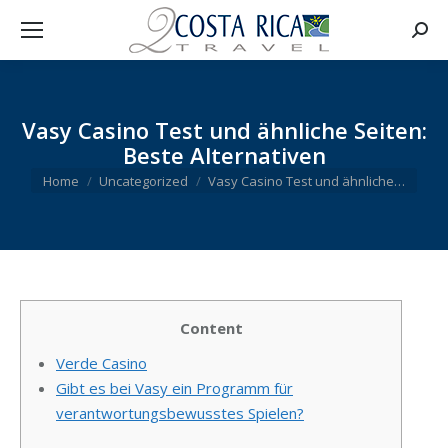
Searc
Vasy Casino Test und ähnliche Seiten:
Beste Alternativen
You are here:
Home
Uncategorized
Vasy Casino Test und ähnliche…
Content
Verde Casino
Gibt es bei Vasy ein Programm für
verantwortungsbewusstes Spielen?