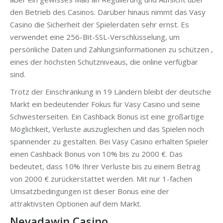
den Betrieb des Casinos. Darüber hinaus nimmt das Vasy
Casino die Sicherheit der Spielerdaten sehr ernst. Es
verwendet eine 256-Bit-SSL-Verschlüsselung, um
persönliche Daten und Zahlungsinformationen zu schützen ,
eines der höchsten Schutzniveaus, die online verfügbar
sind.
Trotz der Einschränkung in 19 Ländern bleibt der deutsche
Markt ein bedeutender Fokus für Vasy Casino und seine
Schwesterseiten. Ein Cashback Bonus ist eine großartige
Möglichkeit, Verluste auszugleichen und das Spielen noch
spannender zu gestalten. Bei Vasy Casino erhalten Spieler
einen Cashback Bonus von 10% bis zu 2000 €. Das
bedeutet, dass 10% Ihrer Verluste bis zu einem Betrag
von 2000 € zurückerstattet werden. Mit nur 1-fachen
Umsatzbedingungen ist dieser Bonus eine der
attraktivsten Optionen auf dem Markt.
Nevadawin Casino