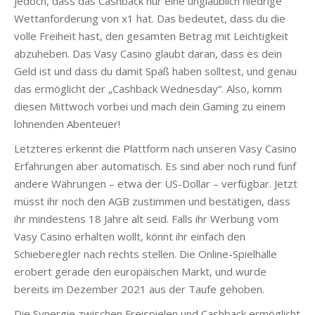
jedoch, dass das Cashback nur eine unglaublich niedrige
Wettanforderung von x1 hat. Das bedeutet, dass du die
volle Freiheit hast, den gesamten Betrag mit Leichtigkeit
abzuheben. Das Vasy Casino glaubt daran, dass es dein
Geld ist und dass du damit Spaß haben solltest, und genau
das ermöglicht der „Cashback Wednesday“. Also, komm
diesen Mittwoch vorbei und mach dein Gaming zu einem
lohnenden Abenteuer!
Letzteres erkennt die Plattform nach unseren Vasy Casino
Erfahrungen aber automatisch. Es sind aber noch rund fünf
andere Währungen – etwa der US-Dollar – verfügbar. Jetzt
müsst ihr noch den AGB zustimmen und bestätigen, dass
ihr mindestens 18 Jahre alt seid. Falls ihr Werbung vom
Vasy Casino erhalten wollt, könnt ihr einfach den
Schieberegler nach rechts stellen. Die Online-Spielhalle
erobert gerade den europäischen Markt, und wurde
bereits im Dezember 2021 aus der Taufe gehoben.
Die Synergie zwischen Freispielen und Cashback ermöglicht