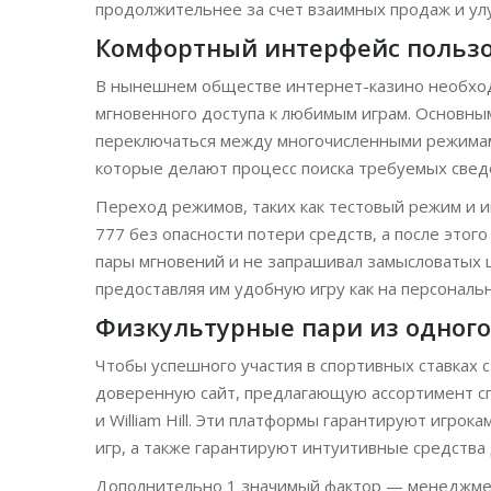
продолжительнее за счет взаимных продаж и ул
Комфортный интерфейс пользо
В нынешнем обществе интернет-казино необход
мгновенного доступа к любимым играм. Основны
переключаться между многочисленными режимами
которые делают процесс поиска требуемых све
Переход режимов, таких как тестовый режим и и
777 без опасности потери средств, а после это
пары мгновений и не запрашивал замысловатых 
предоставляя им удобную игру как на персональ
Физкультурные пари из одного
Чтобы успешного участия в спортивных ставках 
доверенную сайт, предлагающую ассортимент сп
и William Hill. Эти платформы гарантируют игро
игр, а также гарантируют интуитивные средства 
Дополнительно 1 значимый фактор — менеджмен