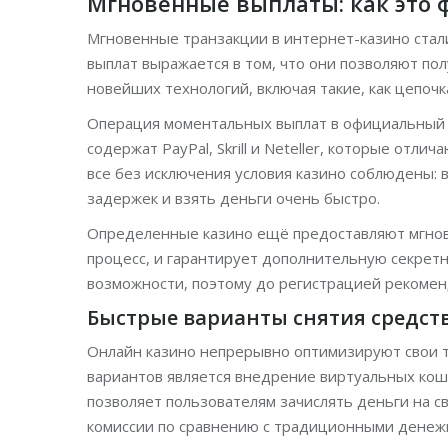
Мгновенные выплаты: как это
Мгновенные транзакции в интернет-казино стали
выплат выражается в том, что они позволяют по
новейших технологий, включая такие, как цепоч
Операция моментальных выплат в официальный с
содержат PayPal, Skrill и Neteller, которые от
все без исключения условия казино соблюдены:
задержек и взять деньги очень быстро.
Определенные казино ещё предоставляют мгнове
процесс, и гарантирует дополнительную секретн
возможности, поэтому до регистрацией рекомен
Быстрые варианты снятия средств
Онлайн казино непрерывно оптимизируют свои т
вариантов является внедрение виртуальных кошел
позволяет пользователям зачислять деньги на св
комиссии по сравнению с традиционными денеж