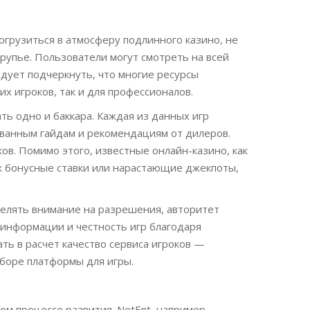
грузиться в атмосферу подлинного казино, не
рупье. Пользователи могут смотреть на всей
едует подчеркнуть, что многие ресурсы
х игроков, так и для профессионалов.
ть одно и баккара. Каждая из данных игр
ованным гайдам и рекомендациям от дилеров.
ов. Помимо этого, известные онлайн-казино, как
к бонусные ставки или нарастающие джекпоты,
делять внимание на разрешения, авторитет
информации и честность игр благодаря
ь в расчет качество сервиса игроков —
боре платформы для игры.
м процессе развития. NetEnt, например,