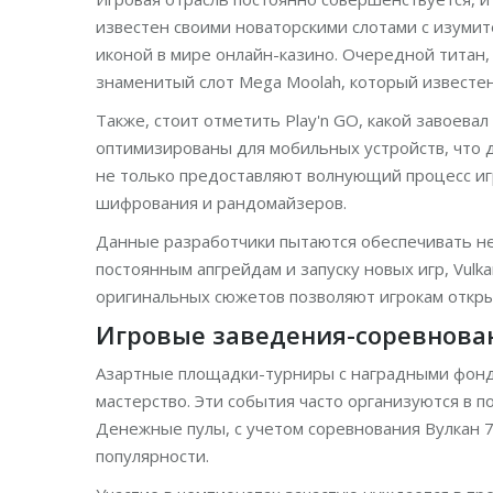
известен своими новаторскими слотами с изумит
иконой в мире онлайн-казино. Очередной титан
знаменитый слот Mega Moolah, который известе
Также, стоит отметить Play'n GO, какой завоева
оптимизированы для мобильных устройств, что д
не только предоставляют волнующий процесс и
шифрования и рандомайзеров.
Данные разработчики пытаются обеспечивать не 
постоянным апгрейдам и запуску новых игр, Vul
оригинальных сюжетов позволяют игрокам открыв
Игровые заведения-соревнова
Азартные площадки-турниры с наградными фондам
мастерство. Эти события часто организуются в 
Денежные пулы, с учетом соревнования Вулкан 77
популярности.