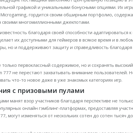
ельной графикой и уникальными бонусными опциями. Их игры,
, Microgaming, гордится своим обширным портфолио, содерж
н своими многомиллионными джекпотами.
л известность благодаря своей способности адаптироваться 
елает их доступными для геймеров в всякое время и в любом
гры, но и поддерживают защиту и справедливость благодар
только первоклассный содержимое, но и сохранять высокий
kan 777 не перестают захватывать внимание пользователей. 
ать что-то новое даже в уже знакомых категориях игр.
ния с призовыми пулами
и манят взор участников благодаря перспективе не только
популярных онлайн гэмблинг-платформах, предоставляя участ
7, могут изменяться от нескольких сотен до сотен тысяч дол