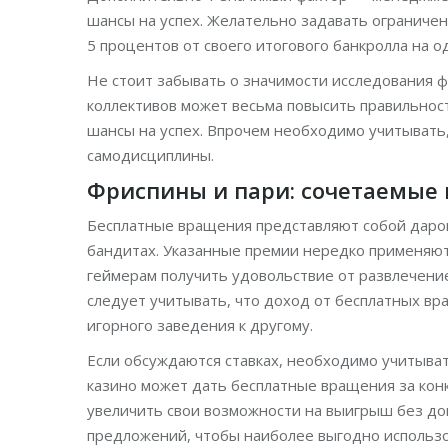
шансы на успех. Желательно задавать ограниче
5 процентов от своего итогового банкролла на о
Не стоит забывать о значимости исследования 
коллективов может весьма повысить правильнос
шансы на успех. Впрочем необходимо учитывать, 
самодисциплины.
Фриспины и пари: сочетаемые
Бесплатные вращения представляют собой даров
бандитах. Указанные премии нередко применяют
геймерам получить удовольствие от развлечение
следует учитывать, что доход от бесплатных в
игорного заведения к другому.
Если обсуждаются ставках, необходимо учитыва
казино может дать бесплатные вращения за конк
увеличить свои возможности на выигрыш без д
предложений, чтобы наиболее выгодно использ