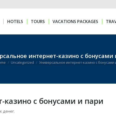
HOTELS
TOURS
VACATIONS PACKAGES
TRAV
HOTELS
TOURS
VACATIONS PACKAGES
TRAV
рсальное интернет-казино с бонусами 
 are here:
ome
Uncategorized
Универсальное интернет-казино с бонусами 
-казино с бонусами и пари
х денег.