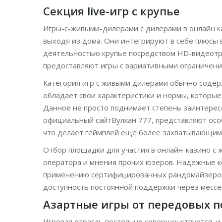
Секция live-игр с крупье
Игры-с-живыми-дилерами с дилерами в онлайн к
выходя из дома. Они интегрируют в себе плюсы 
деятельностью крупье посредством HD-видеотран
предоставляют игры с вариативными ограничения
Категория игр с живыми дилерами обычно содерж
обладает свои характеристики и нормы, которы
Данное не просто поднимает степень заинтересо
официальный сайтВулкан 777, представляют осо
что делает геймплей еще более захватывающим
Отбор площадки для участия в онлайн-казино с
оператора и мнения прочих юзеров. Надежные к
применению сертифицированных рандомайзеров и
доступность постоянной поддержки через месс
Азартные игры от передовых 
Игровая отрасль постоянно совершенствуется, 