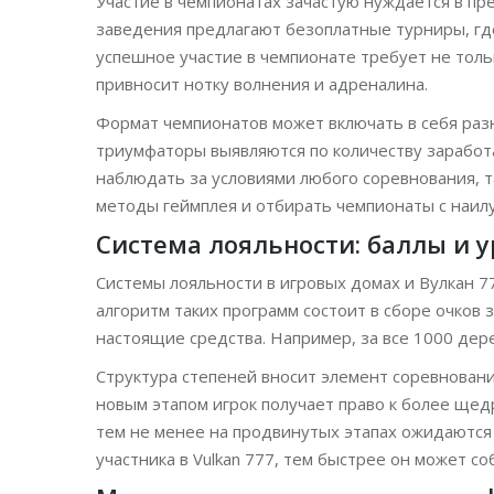
Участие в чемпионатах зачастую нуждается в п
заведения предлагают безоплатные турниры, гд
успешное участие в чемпионате требует не тольк
привносит нотку волнения и адреналина.
Формат чемпионатов может включать в себя разн
триумфаторы выявляются по количеству заработ
наблюдать за условиями любого соревнования, т
методы геймплея и отбирать чемпионаты с наи
Система лояльности: баллы и 
Системы лояльности в игровых домах и Вулкан 7
алгоритм таких программ состоит в сборе очков
настоящие средства. Например, за все 1000 дер
Структура степеней вносит элемент соревновани
новым этапом игрок получает право к более щед
тем не менее на продвинутых этапах ожидаются 
участника в Vulkan 777, тем быстрее он может с