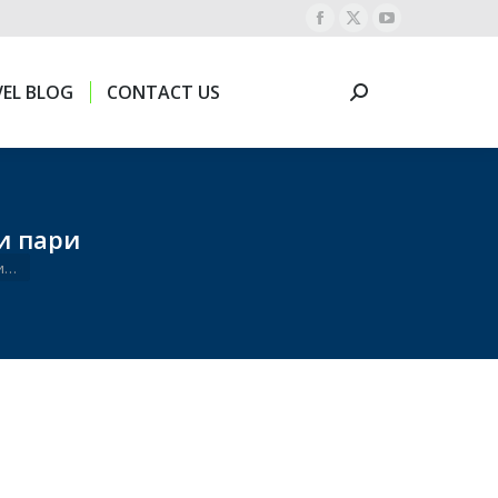
Facebook
X
YouTube
EL BLOG
CONTACT US
Search:
page
page
page
opens
opens
opens
EL BLOG
CONTACT US
Search:
in
in
in
new
new
new
window
window
window
и пари
и…