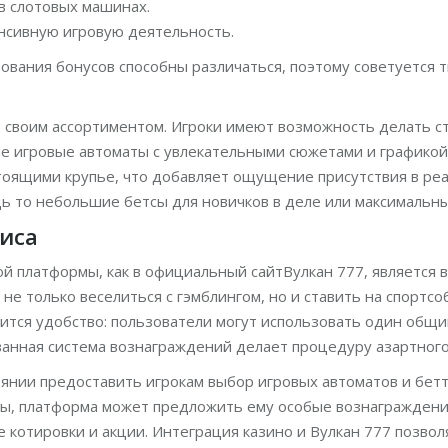
в слотовых машинах.
нсивную игровую деятельность.
зования бонусов способны различаться, поэтому советуется
своим ассортиментом. Игроки имеют возможность делать ста
ные игровые автоматы с увлекательными сюжетами и график
тоящими крупье, что добавляет ощущение присутствия в ре
дь то небольшие бетсы для новичков в деле или максимальн
виса
й платформы, как в официальный сайтВулкан 777, является 
не только веселиться с гэмблингом, но и ставить на спортс
тся удобство: пользователи могут использовать один общий
ванная система вознаграждений делает процедуру азартног
оянии предоставить игрокам выбор игровых автоматов и бет
маты, платформа может предложить ему особые вознаграждени
е котировки и акции. Интеграция казино и Вулкан 777 позво