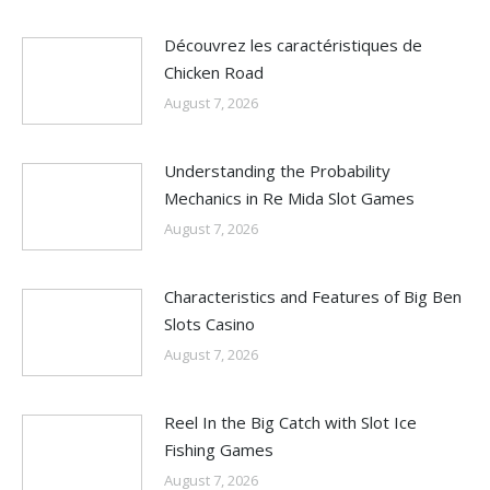
Découvrez les caractéristiques de
Chicken Road
August 7, 2026
Understanding the Probability
Mechanics in Re Mida Slot Games
August 7, 2026
Characteristics and Features of Big Ben
Slots Casino
August 7, 2026
Reel In the Big Catch with Slot Ice
Fishing Games
August 7, 2026