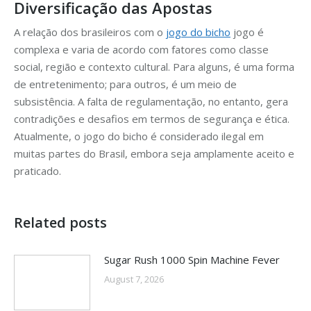
Diversificação das Apostas
A relação dos brasileiros com o
jogo do bicho
jogo é
complexa e varia de acordo com fatores como classe
social, região e contexto cultural. Para alguns, é uma forma
de entretenimento; para outros, é um meio de
subsistência. A falta de regulamentação, no entanto, gera
contradições e desafios em termos de segurança e ética.
Atualmente, o jogo do bicho é considerado ilegal em
muitas partes do Brasil, embora seja amplamente aceito e
praticado.
Related posts
Sugar Rush 1000 Spin Machine Fever
August 7, 2026