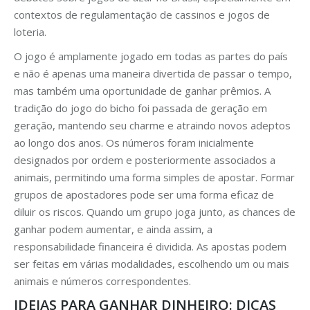
contextos de regulamentação de cassinos e jogos de
loteria.
O jogo é amplamente jogado em todas as partes do país
e não é apenas uma maneira divertida de passar o tempo,
mas também uma oportunidade de ganhar prêmios. A
tradição do jogo do bicho foi passada de geração em
geração, mantendo seu charme e atraindo novos adeptos
ao longo dos anos. Os números foram inicialmente
designados por ordem e posteriormente associados a
animais, permitindo uma forma simples de apostar. Formar
grupos de apostadores pode ser uma forma eficaz de
diluir os riscos. Quando um grupo joga junto, as chances de
ganhar podem aumentar, e ainda assim, a
responsabilidade financeira é dividida. As apostas podem
ser feitas em várias modalidades, escolhendo um ou mais
animais e números correspondentes.
IDEIAS PARA GANHAR DINHEIRO: DICAS