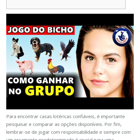
Para encontrar casas lotéricas confiáveis, é importante
pesquisar e comparar as opções disponíveis. Por fim,
lembrar-se de jogar com responsabilidade e sempre com
um orçamento predeterminado é crucial para uma