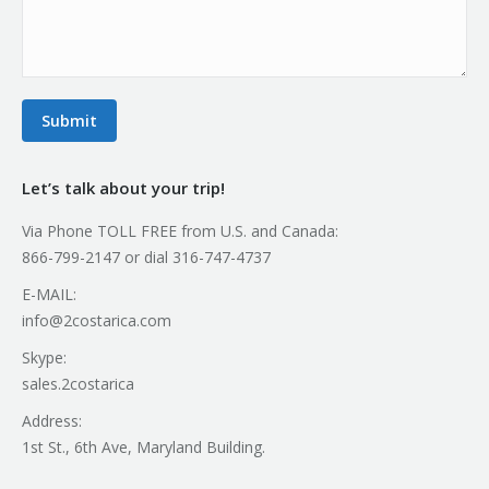
Submit
Let’s talk about your trip!
Via Phone TOLL FREE from U.S. and Canada:
866-799-2147 or dial 316-747-4737
E-MAIL:
info@2costarica.com
Skype:
sales.2costarica
Address:
1st St., 6th Ave, Maryland Building.