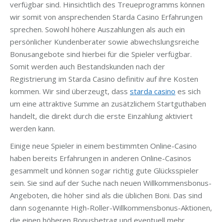
verfügbar sind. Hinsichtlich des Treueprogramms können
wir somit von ansprechenden Starda Casino Erfahrungen
sprechen. Sowohl höhere Auszahlungen als auch ein
persönlicher Kundenberater sowie abwechslungsreiche
Bonusangebote sind hierbei für die Spieler verfügbar.
Somit werden auch Bestandskunden nach der
Registrierung im Starda Casino definitiv auf ihre Kosten
kommen. Wir sind überzeugt, dass
starda casino
es sich
um eine attraktive Summe an zusätzlichem Startguthaben
handelt, die direkt durch die erste Einzahlung aktiviert
werden kann.
Einige neue Spieler in einem bestimmten Online-Casino
haben bereits Erfahrungen in anderen Online-Casinos
gesammelt und können sogar richtig gute Glücksspieler
sein. Sie sind auf der Suche nach neuen Willkommensbonus-
Angeboten, die höher sind als die üblichen Boni. Das sind
dann sogenannte High-Roller-Willkommensbonus-Aktionen,
die einen höheren Bonusbetrag und eventuell mehr