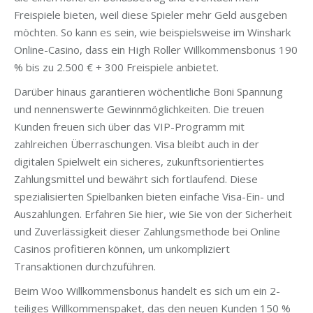
Freispiele bieten, weil diese Spieler mehr Geld ausgeben
möchten. So kann es sein, wie beispielsweise im Winshark
Online-Casino, dass ein High Roller Willkommensbonus 190
% bis zu 2.500 € + 300 Freispiele anbietet.
Darüber hinaus garantieren wöchentliche Boni Spannung
und nennenswerte Gewinnmöglichkeiten. Die treuen
Kunden freuen sich über das VIP-Programm mit
zahlreichen Überraschungen. Visa bleibt auch in der
digitalen Spielwelt ein sicheres, zukunftsorientiertes
Zahlungsmittel und bewährt sich fortlaufend. Diese
spezialisierten Spielbanken bieten einfache Visa-Ein- und
Auszahlungen. Erfahren Sie hier, wie Sie von der Sicherheit
und Zuverlässigkeit dieser Zahlungsmethode bei Online
Casinos profitieren können, um unkompliziert
Transaktionen durchzuführen.
Beim Woo Willkommensbonus handelt es sich um ein 2-
teiliges Willkommenspaket, das den neuen Kunden 150 %