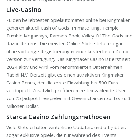
Live-Casino
Zu den beliebtesten Spielautomaten online bei Kingmaker
gehören aktuell Cash of Gods, Primate King, Temple
Tumble Megaways, Ramses Book, Valley Of The Gods und
Razor Returns. Die meisten Online-Slots stehen sogar
ohne vorherige Registrierung in einer kostenlosen Demo-
Version zur Verfügung. Das Kingmaker Casino ist erst seit
2024 aktiv und wird vom renommierten Unternehmen
Rabidi N.V. Derzeit gibt es einen attraktiven Kingmaker
Casino Bonus, der die erste Einzahlung bis 500 Euro
verdoppelt. Zusätzlich profitieren ersteinzahlende User
von 25 Jackpot Freispielen mit Gewinnchancen auf bis zu 3
Millionen Dollar.
Starda Casino Zahlungsmethoden
Viele Slots erhalten winterliche Updates, und oft gibt es
sogar exklusive Spiele, die nur während des Events