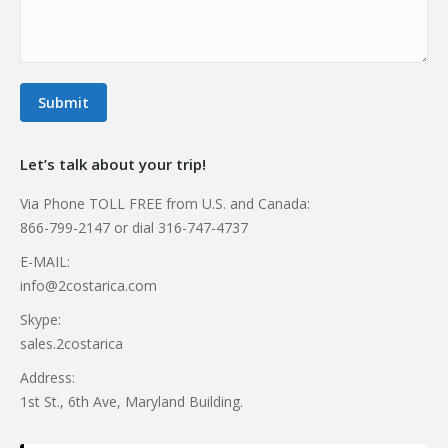
Submit
Let’s talk about your trip!
Via Phone TOLL FREE from U.S. and Canada:
866-799-2147 or dial 316-747-4737
E-MAIL:
info@2costarica.com
Skype:
sales.2costarica
Address:
1st St., 6th Ave, Maryland Building.