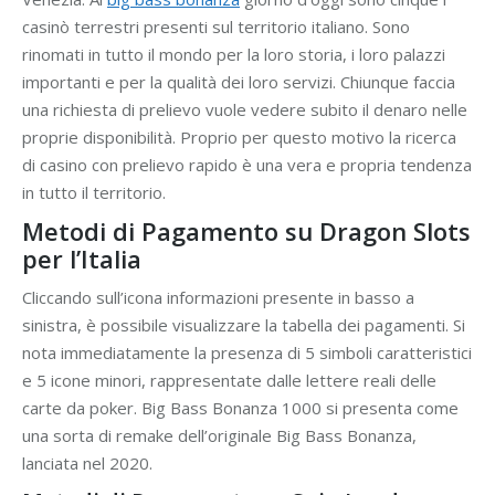
casinò terrestri presenti sul territorio italiano. Sono
rinomati in tutto il mondo per la loro storia, i loro palazzi
importanti e per la qualità dei loro servizi. Chiunque faccia
una richiesta di prelievo vuole vedere subito il denaro nelle
proprie disponibilità. Proprio per questo motivo la ricerca
di casino con prelievo rapido è una vera e propria tendenza
in tutto il territorio.
Metodi di Pagamento su Dragon Slots
per l’Italia
Cliccando sull’icona informazioni presente in basso a
sinistra, è possibile visualizzare la tabella dei pagamenti. Si
nota immediatamente la presenza di 5 simboli caratteristici
e 5 icone minori, rappresentate dalle lettere reali delle
carte da poker. Big Bass Bonanza 1000 si presenta come
una sorta di remake dell’originale Big Bass Bonanza,
lanciata nel 2020.