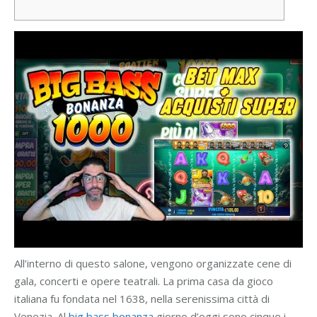
All’interno di questo salone, vengono organizzate cene di
gala, concerti e opere teatrali. La prima casa da gioco
italiana fu fondata nel 1638, nella serenissima città di
Venezia. Al
big bass bonanza
giorno d’oggi sono cinque i