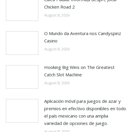
Chicken Road 2
August 8, 2026
O Mundo da Aventura nos Candyspinz
Casino
August 8, 2026
Hooking Big Wins on The Greatest
Catch Slot Machine
August 8, 2026
Aplicación móvil para juegos de azar y
premios en efectivo disponibles en todo
el país mexicano con una amplia
variedad de opciones de juego.
August 8, 2026