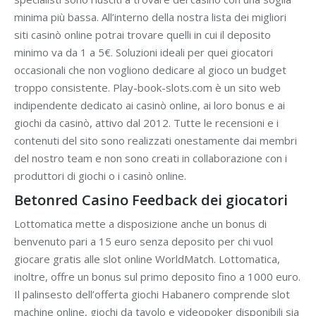
minima più bassa. All’interno della nostra lista dei migliori
siti casinò online potrai trovare quelli in cui il deposito
minimo va da 1 a 5€. Soluzioni ideali per quei giocatori
occasionali che non vogliono dedicare al gioco un budget
troppo consistente. Play-book-slots.com è un sito web
indipendente dedicato ai casinò online, ai loro bonus e ai
giochi da casinò, attivo dal 2012. Tutte le recensioni e i
contenuti del sito sono realizzati onestamente dai membri
del nostro team e non sono creati in collaborazione con i
produttori di giochi o i casinò online.
Betonred Casino Feedback dei giocatori
Lottomatica mette a disposizione anche un bonus di
benvenuto pari a 15 euro senza deposito per chi vuol
giocare gratis alle slot online WorldMatch. Lottomatica,
inoltre, offre un bonus sul primo deposito fino a 1000 euro.
Il palinsesto dell’offerta giochi Habanero comprende slot
machine online, giochi da tavolo e videopoker disponibili sia