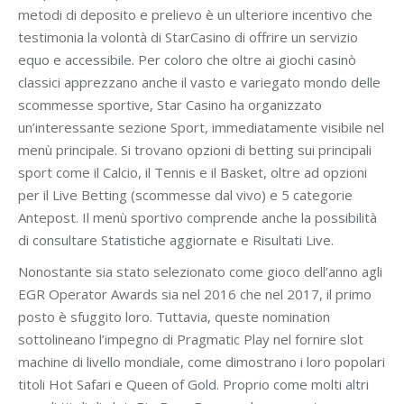
metodi di deposito e prelievo è un ulteriore incentivo che
testimonia la volontà di StarCasino di offrire un servizio
equo e accessibile. Per coloro che oltre ai giochi casinò
classici apprezzano anche il vasto e variegato mondo delle
scommesse sportive, Star Casino ha organizzato
un’interessante sezione Sport, immediatamente visibile nel
menù principale. Si trovano opzioni di betting sui principali
sport come il Calcio, il Tennis e il Basket, oltre ad opzioni
per il Live Betting (scommesse dal vivo) e 5 categorie
Antepost. Il menù sportivo comprende anche la possibilità
di consultare Statistiche aggiornate e Risultati Live.
Nonostante sia stato selezionato come gioco dell’anno agli
EGR Operator Awards sia nel 2016 che nel 2017, il primo
posto è sfuggito loro. Tuttavia, queste nomination
sottolineano l’impegno di Pragmatic Play nel fornire slot
machine di livello mondiale, come dimostrano i loro popolari
titoli Hot Safari e Queen of Gold. Proprio come molti altri