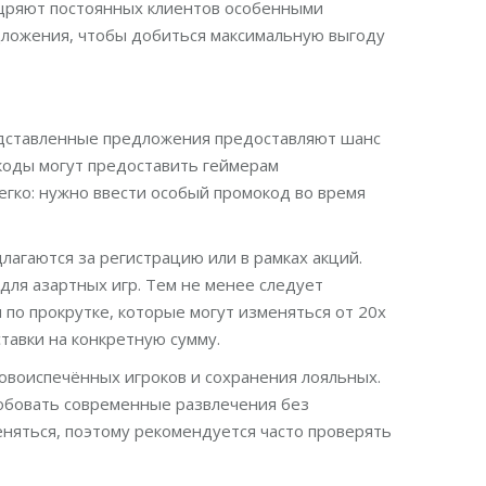
ощряют постоянных клиентов особенными
дложения, чтобы добиться максимальную выгоду
едставленные предложения предоставляют шанс
коды могут предоставить геймерам
егко: нужно ввести особый промокод во время
агаются за регистрацию или в рамках акций.
ля азартных игр. Тем не менее следует
по прокрутке, которые могут изменяться от 20x
ставки на конкретную сумму.
воиспечённых игроков и сохранения лояльных.
робовать современные развлечения без
еняться, поэтому рекомендуется часто проверять