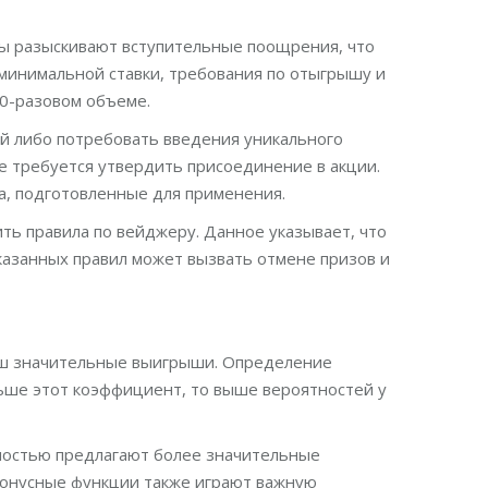
ры разыскивают вступительные поощрения, что
минимальной ставки, требования по отыгрышу и
0-разовом объеме.
й либо потребовать введения уникального
е требуется утвердить присоединение в акции.
а, подготовленные для применения.
ь правила по вейджеру. Данное указывает, что
указанных правил может вызвать отмене призов и
куш значительные выигрыши. Определение
льше этот коэффициент, то выше вероятностей у
ьностью предлагают более значительные
 Бонусные функции также играют важную