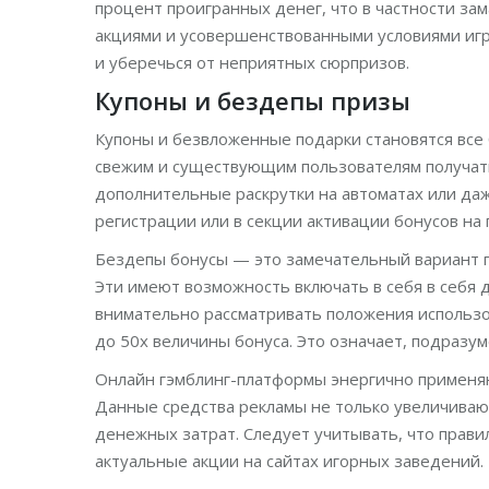
процент проигранных денег, что в частности з
акциями и усовершенствованными условиями игр
и уберечься от неприятных сюрпризов.
Купоны и бездепы призы
Купоны и безвложенные подарки становятся все
свежим и существующим пользователям получать
дополнительные раскрутки на автоматах или даж
регистрации или в секции активации бонусов на
Бездепы бонусы — это замечательный вариант по
Эти имеют возможность включать в себя в себя
внимательно рассматривать положения использов
до 50x величины бонуса. Это означает, подразум
Онлайн гэмблинг-платформы энергично применяю
Данные средства рекламы не только увеличиваю
денежных затрат. Следует учитывать, что прави
актуальные акции на сайтах игорных заведений.