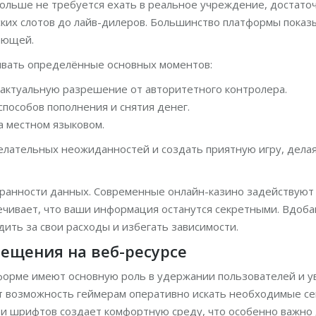
 больше не требуется ехать в реальное учреждение, достато
ских слотов до лайв-дилеров. Большинство платформы показ
ающей.
ывать определённые основных моментов:
т актуальную разрешение от авторитетного контролера.
пособов пополнения и снятия денег.
а местном языковом.
елательных неожиданностей и создать приятную игру, дела
охранности данных. Современные онлайн-казино задейству
ечивает, что ваши информация останутся секретными. Вдоб
ить за свои расходы и избегать зависимости.
ещения на веб-ресурсе
форме имеют основную роль в удержании пользователей и у
возможность геймерам оперативно искать необходимые сек
 и шрифтов создает комфортную среду, что особенно важно 