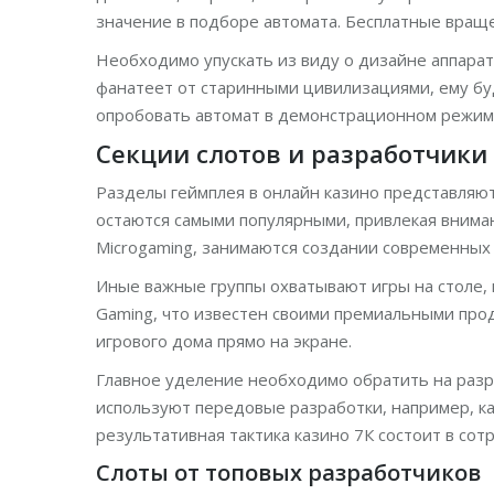
значение в подборе автомата. Бесплатные вращ
Необходимо упускать из виду о дизайне аппарат
фанатеет от старинными цивилизациями, ему буд
опробовать автомат в демонстрационном режиме,
Секции слотов и разработчики
Разделы геймплея в онлайн казино представляю
остаются самыми популярными, привлекая внима
Microgaming, занимаются создании современных
Иные важные группы охватывают игры на столе, в
Gaming, что известен своими премиальными про
игрового дома прямо на экране.
Главное уделение необходимо обратить на разраб
используют передовые разработки, например, ка
результативная тактика казино 7К состоит в сот
Слоты от топовых разработчиков