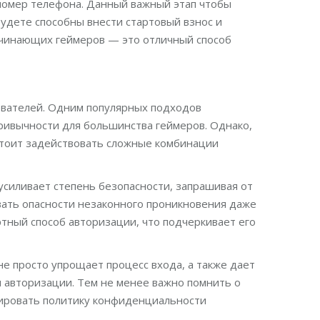
 номер телефона. Данный важный этап чтобы
будете способны внести стартовый взнос и
ачинающих геймеров — это отличный способ
ователей. Одним популярных подходов
привычности для большинства геймеров. Однако,
стоит задействовать сложные комбинации
силивает степень безопасности, запрашивая от
вать опасности незаконного проникновения даже
ртный способ авторизации, что подчеркивает его
не просто упрощает процесс входа, а также дает
 авторизации. Тем не менее важно помнить о
зировать политику конфиденциальности