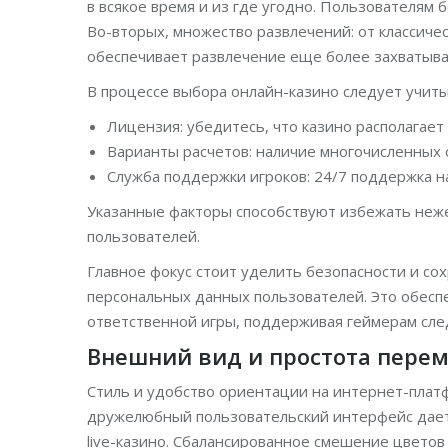
в всякое время и из где угодно. Пользователям
Во-вторых, множество развлечений: от классиче
обеспечивает развлечение еще более захватыв
В процессе выбора онлайн-казино следует учит
Лицензия: убедитесь, что казино располагае
Варианты расчетов: наличие многочисленных с
Служба поддержки игроков: 24/7 поддержка н
Указанные факторы способствуют избежать неж
пользователей.
Главное фокус стоит уделить безопасности и с
персональных данных пользователей. Это обесп
ответственной игры, поддерживая геймерам след
Внешний вид и простота перем
Стиль и удобство ориентации на интернет-плат
дружелюбный пользовательский интерфейс дает 
live-казино. Сбалансированное смешение цветов