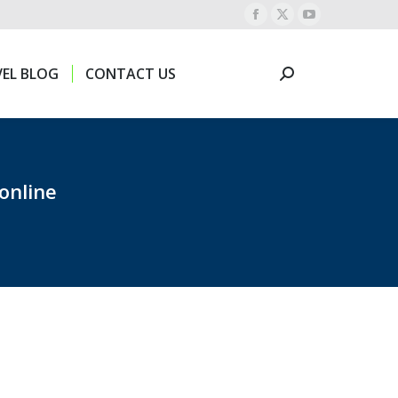
Facebook
X
YouTube
EL BLOG
CONTACT US
Search:
page
page
page
opens
opens
opens
EL BLOG
CONTACT US
Search:
in
in
in
new
new
new
window
window
window
 online