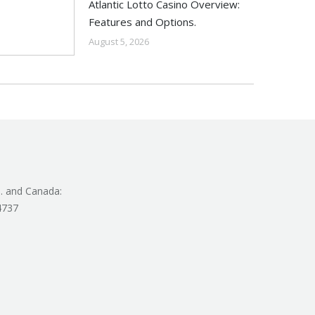
Atlantic Lotto Casino Overview:
Features and Options.
August 5, 2026
. and Canada:
4737