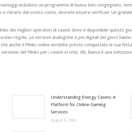
 vantaggi includono un programma di bonus ben congegnato, term
le e ritirarlo dal vostro conto, dovrete essere verificati. Un grand
inko dei migliori operatori di casinò dove è disponibile questo gio
colari regole. Le versioni analogiche e poi digitali del gioco hanno 
he anche il Plinko online avrebbe presto conquistato la sua fetta d
o versione del Plinko per i casinò in rete. IBL Banca è una istituzion
Understanding Energy Casino: A
Platform for Online Gaming
Services
August 6, 2026