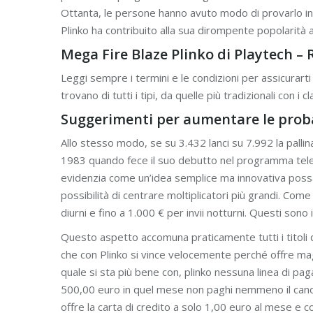
Ottanta, le persone hanno avuto modo di provarlo in
Plinko ha contribuito alla sua dirompente popolarità anc
Mega Fire Blaze Plinko di Playtech –
Leggi sempre i termini e le condizioni per assicurarti
trovano di tutti i tipi, da quelle più tradizionali con 
Suggerimenti per aumentare le probab
Allo stesso modo, se su 3.432 lanci su 7.992 la pallin
1983 quando fece il suo debutto nel programma televis
evidenzia come un’idea semplice ma innovativa possa c
possibilità di centrare moltiplicatori più grandi. Co
diurni e fino a 1.000 € per invii notturni. Questi sono
Questo aspetto accomuna praticamente tutti i titoli de
che con Plinko si vince velocemente perché offre magg
quale si sta più bene con, plinko nessuna linea di pa
500,00 euro in quel mese non paghi nemmeno il canone
offre la carta di credito a solo 1,00 euro al mese e