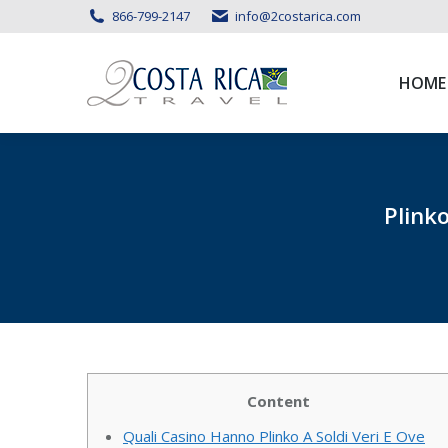
866-799-2147
info@2costarica.com
HOME
HOME
Plinko
Content
Quali Casino Hanno Plinko A Soldi Veri E Ove