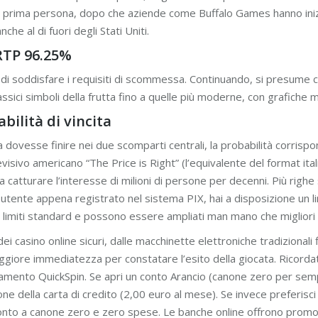
 prima persona, dopo che aziende come Buffalo Games hanno iniziat
he al di fuori degli Stati Uniti.
 RTP 96.25%
 di soddisfare i requisiti di scommessa. Continuando, si presume che
i classici simboli della frutta fino a quelle più moderne, con grafic
ilità di vincita
a dovesse finire nei due scomparti centrali, la probabilità corrispo
ivo americano “The Price is Right” (l’equivalente del format italia
atturare l’interesse di milioni di persone per decenni. Più righe 
me utente appena registrato nel sistema PIX, hai a disposizione un 
 i limiti standard e possono essere ampliati man mano che migliori i
i casino online sicuri, dalle macchinette elettroniche tradizionali 
iore immediatezza per constatare l’esito della giocata. Ricordatev
gamento QuickSpin. Se apri un conto Arancio (canone zero per sempr
 della carta di credito (2,00 euro al mese). Se invece preferisci 
 conto a canone zero e zero spese. Le banche online offrono promoz