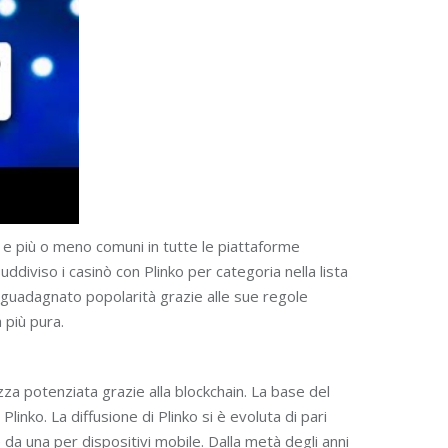
e e più o meno comuni in tutte le piattaforme
ddiviso i casinò con Plinko per categoria nella lista
 guadagnato popolarità grazie alle sue regole
 più pura.
ezza potenziata grazie alla blockchain. La base del
inko. La diffusione di Plinko si è evoluta di pari
da una per dispositivi mobile. Dalla metà degli anni