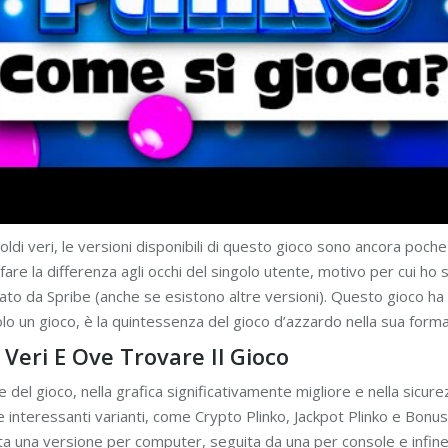
oldi veri, le versioni disponibili di questo gioco sono ancora poch
are la differenza agli occhi del singolo utente, motivo per cui ho su
pato da Spribe (anche se esistono altre versioni). Questo gioco ha
è solo un gioco, è la quintessenza del gioco d’azzardo nella sua forma
 Veri E Ove Trovare Il Gioco
e del gioco, nella grafica significativamente migliore e nella sicur
interessanti varianti, come Crypto Plinko, Jackpot Plinko e Bonus Pl
ita una versione per computer, seguita da una per console e infine 