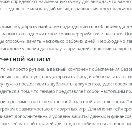
акже определяют наименьшую сумму для вывода, что важно
в: недельные или каждый месяц ограничения могут варьиров
ходимо подобрать наиболее подходящий способ перевода ден
х вариантов содержит свои сроки переработки и платежи. 
ды способны занять несколько рабочих дней. Необходимо та
выгодные условия для кэшаута при задействовании конкретн
учетной записи
о не просто рутина, а важный компонент обеспечения безопа
нных способствует предотвратить фрод и обезопасить актив
ку нужно предоставить дубликаты документов, удостоверяющ
едиться в том, что геймер представляет собой настоящим п
ению регламентов ответственной азартной деятельности. П
 игрокам с зависимостью от азартных игр. Для многих гейме
ивает дополнительный уровень защиты данных и финансов.
лает её важной стадией для тех, кто собирается активно за