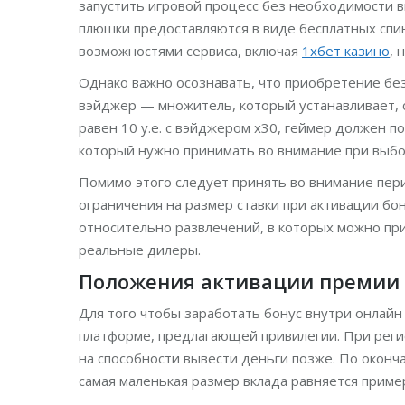
запустить игровой процесс без необходимости в
плюшки предоставляются в виде бесплатных спин
возможностями сервиса, включая
1хбет казино
, 
Однако важно осознавать, что приобретение бе
вэйджер — множитель, который устанавливает, 
равен 10 у.е. с вэйджером x30, геймер должен 
который нужно принимать во внимание при выбо
Помимо этого следует принять во внимание пери
ограничения на размер ставки при активации бон
относительно развлечений, в которых можно при
реальные дилеры.
Положения активации премии
Для того чтобы заработать бонус внутри онлайн
платформе, предлагающей привилегии. При реги
на способности вывести деньги позже. По оконч
самая маленькая размер вклада равняется пример