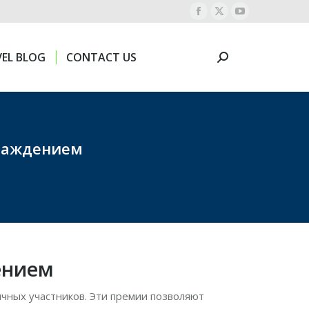
Facebook
X
YouTube
EL BLOG
CONTACT US
Search:
page
page
page
opens
opens
opens
EL BLOG
CONTACT US
Search:
in
in
in
new
new
new
window
window
window
граждением
ением
чных участников. Эти премии позволяют