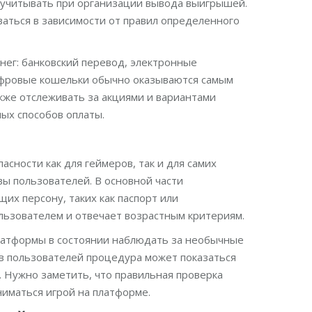
 учитывать при организации вывода выигрышей.
аться в зависимости от правил определенного
ег: банковский перевод, электронные
Цифровые кошельки обычно оказываются самым
кже отслеживать за акциями и вариантами
ых способов оплаты.
сности как для геймеров, так и для самих
ы пользователей. В основной части
их персону, таких как паспорт или
ользователем и отвечает возрастным критериям.
латформы в состоянии наблюдать за необычные
ров пользователей процедура может показаться
 Нужно заметить, что правильная проверка
ниматься игрой на платформе.