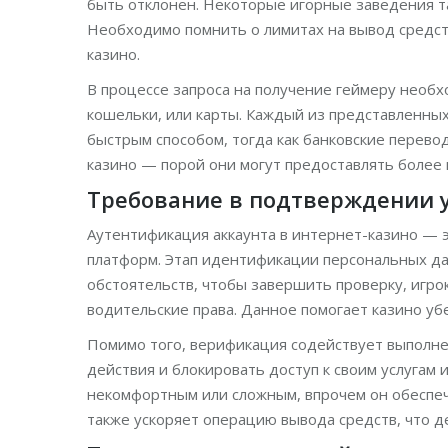
быть отклонен. Некоторые игорные заведения т
Необходимо помнить о лимитах на вывод средст
казино.
В процессе запроса на получение геймеру необ
кошельки, или карты. Каждый из представленны
быстрым способом, тогда как банковские перево
казино — порой они могут предоставлять более 
Требование в подтверждении 
Аутентификация аккаунта в интернет-казино — эт
платформ. Этап идентификации персональных да
обстоятельств, чтобы завершить проверку, игро
водительские права. Данное помогает казино уб
Помимо того, верификация содействует выполн
действия и блокировать доступ к своим услугам
некомфортным или сложным, впрочем он обеспеч
также ускоряет операцию вывода средств, что де