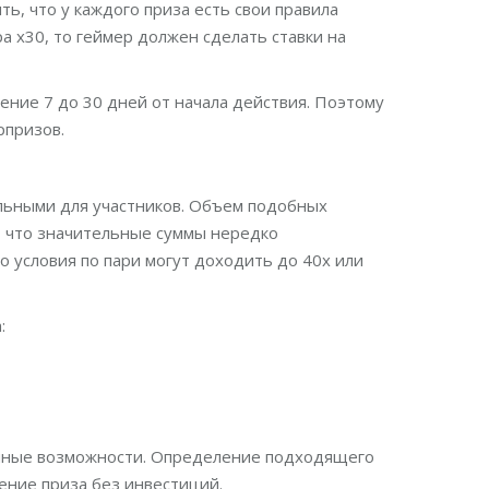
ь, что у каждого приза есть свои правила
 x30, то геймер должен сделать ставки на
ение 7 до 30 дней от начала действия. Поэтому
рпризов.
льными для участников. Объем подобных
ь, что значительные суммы нередко
о условия по пари могут доходить до 40x или
:
енные возможности. Определение подходящего
ение приза без инвестиций.