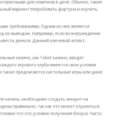
интересными для новичков в деле. Обычно, такие
льный вариант попробовать фортуна и изучить
ыми требованиями. Одним из них является
ед их выводом. Например, если вознаграждение
ывести деньги. Данный ключевой аспект,
льные казино, как 1xbet казино, вводят
 каждого игрового клуба имеются свои условия
а также предлагаются настольные игры или даже
я начала, необходимо создать аккаунт на
дены правильно, так как это может отразиться
словии что это условие получения бонуса. Часто