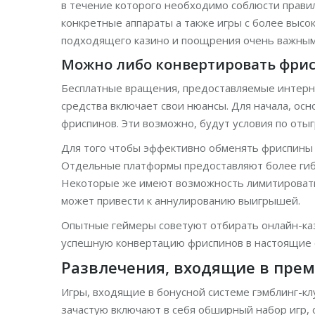
в течение которого необходимо соблюсти правил
конкретные аппараты а также игры с более высо
подходящего казино и поощрения очень важным
Можно либо конвертировать фрис
Бесплатные вращения, предоставляемые интерне
средства включает свои нюансы. Для начала, ос
фриспинов. Эти возможно, будут условия по оты
Для того чтобы эффективно обменять фриспины в
Отдельные платформы предоставляют более гибк
Некоторые же имеют возможность лимитировать 
может привести к аннулированию выигрышей.
Опытные геймеры советуют отбирать онлайн-каз
успешную конвертацию фриспинов в настоящие с
Развлечения, входящие в пре
Игры, входящие в бонусной системе гэмблинг-к
зачастую включают в себя обширный набор игр, 