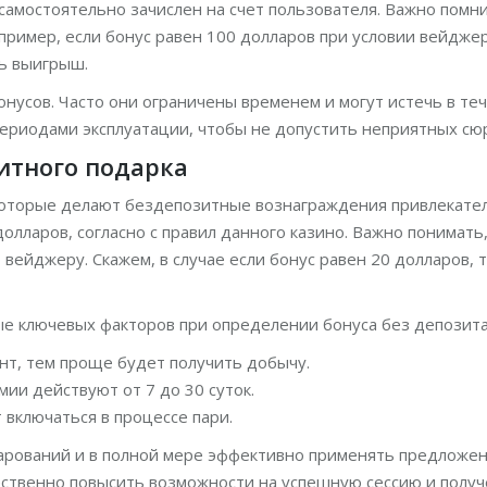
амостоятельно зачислен на счет пользователя. Важно помнит
ример, если бонус равен 100 долларов при условии вейджера
ь выигрыш.
нусов. Часто они ограничены временем и могут истечь в теч
периодами эксплуатации, чтобы не допустить неприятных сю
итного подарка
 которые делают бездепозитные вознаграждения привлекате
долларов, согласно с правил данного казино. Важно понимат
ейджеру. Скажем, в случае если бонус равен 20 долларов, т
ые ключевых факторов при определении бонуса без депозита
нт, тем проще будет получить добычу.
мии действуют от 7 до 30 суток.
 включаться в процессе пари.
арований и в полной мере эффективно применять предлож
ественно повысить возможности на успешную сессию и получ