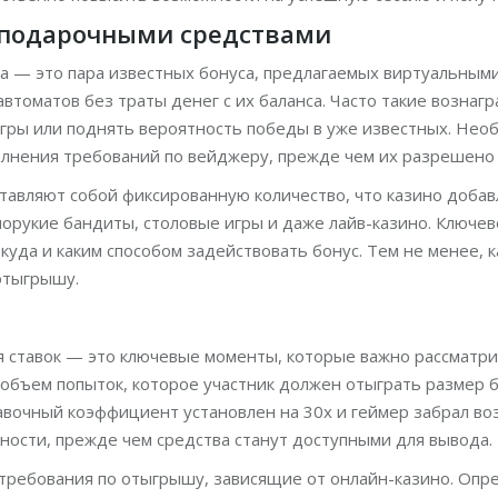
 подарочными средствами
 — это пара известных бонуса, предлагаемых виртуальными 
втоматов без траты денег с их баланса. Часто такие вознаг
гры или поднять вероятность победы в уже известных. Необ
олнения требований по вейджеру, прежде чем их разрешено 
тавляют собой фиксированную количество, что казино добав
днорукие бандиты, столовые игры и даже лайв-казино. Ключе
куда и каким способом задействовать бонус. Тем не менее, к
отыгрышу.
я ставок — это ключевые моменты, которые важно рассматри
объем попыток, которое участник должен отыграть размер б
авочный коэффициент установлен на 30x и геймер забрал во
ности, прежде чем средства станут доступными для вывода.
требования по отыгрышу, зависящие от онлайн-казино. Опр