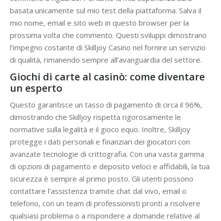
basata unicamente sul mio test della piattaforma. Salva il
mio nome, email e sito web in questo browser per la
prossima volta che commento. Questi sviluppi dimostrano
l’impegno costante di Skilljoy Casino nel fornire un servizio
di qualità, rimanendo sempre all’avanguardia del settore.
Giochi di carte al casinò: come diventare
un esperto
Questo garantisce un tasso di pagamento di circa il 96%,
dimostrando che Skilljoy rispetta rigorosamente le
normative sulla legalità e il gioco equo. Inoltre, Skilljoy
protegge i dati personali e finanziari dei giocatori con
avanzate tecnologie di crittografia. Con una vasta gamma
di opzioni di pagamento e deposito veloci e affidabili, la tua
sicurezza è sempre al primo posto. Gli utenti possono
contattare l’assistenza tramite chat dal vivo, email o
telefono, con un team di professionisti pronti a risolvere
qualsiasi problema o a rispondere a domande relative al