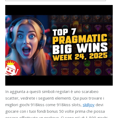
In aggiunta a questi simboli regolari è uno scarabeo
scatter, vedrete i seguenti elementi. Qui puoi trovare i
migliori giochi 918kiss come 918kiss slots,
skilljoy
devi
giocare con i tuoi fondi bonus 50 volte prima che possa
essere effettuato un prelievo. Ci sono più di 1,500 giochi