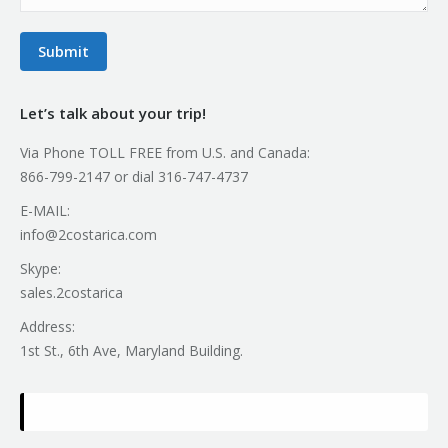
Submit
Let’s talk about your trip!
Via Phone TOLL FREE from U.S. and Canada:
866-799-2147 or dial 316-747-4737
E-MAIL:
info@2costarica.com
Skype:
sales.2costarica
Address:
1st St., 6th Ave, Maryland Building.