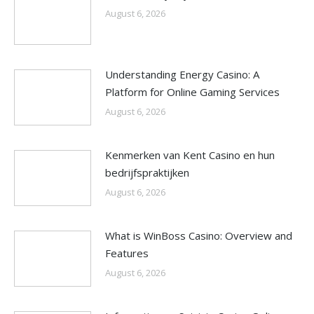
August 6, 2026
Understanding Energy Casino: A
Platform for Online Gaming Services
August 6, 2026
Kenmerken van Kent Casino en hun
bedrijfspraktijken
August 6, 2026
What is WinBoss Casino: Overview and
Features
August 6, 2026