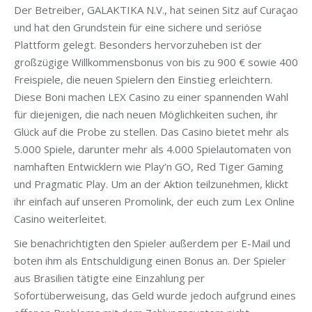
Der Betreiber, GALAKTIKA N.V., hat seinen Sitz auf Curaçao
und hat den Grundstein für eine sichere und seriöse
Plattform gelegt. Besonders hervorzuheben ist der
großzügige Willkommensbonus von bis zu 900 € sowie 400
Freispiele, die neuen Spielern den Einstieg erleichtern.
Diese Boni machen LEX Casino zu einer spannenden Wahl
für diejenigen, die nach neuen Möglichkeiten suchen, ihr
Glück auf die Probe zu stellen. Das Casino bietet mehr als
5.000 Spiele, darunter mehr als 4.000 Spielautomaten von
namhaften Entwicklern wie Play’n GO, Red Tiger Gaming
und Pragmatic Play. Um an der Aktion teilzunehmen, klickt
ihr einfach auf unseren Promolink, der euch zum Lex Online
Casino weiterleitet.
Sie benachrichtigten den Spieler außerdem per E-Mail und
boten ihm als Entschuldigung einen Bonus an. Der Spieler
aus Brasilien tätigte eine Einzahlung per
Sofortüberweisung, das Geld wurde jedoch aufgrund eines