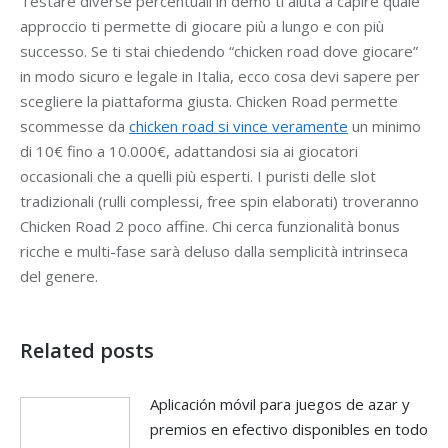
Testare diverse percentuali in demo ti aiuta a capire quale
approccio ti permette di giocare più a lungo e con più
successo. Se ti stai chiedendo “chicken road dove giocare”
in modo sicuro e legale in Italia, ecco cosa devi sapere per
scegliere la piattaforma giusta. Chicken Road permette
scommesse da
chicken road si vince veramente
un minimo
di 10€ fino a 10.000€, adattandosi sia ai giocatori
occasionali che a quelli più esperti. I puristi delle slot
tradizionali (rulli complessi, free spin elaborati) troveranno
Chicken Road 2 poco affine. Chi cerca funzionalità bonus
ricche e multi-fase sarà deluso dalla semplicità intrinseca
del genere.
Related posts
Aplicación móvil para juegos de azar y
premios en efectivo disponibles en todo