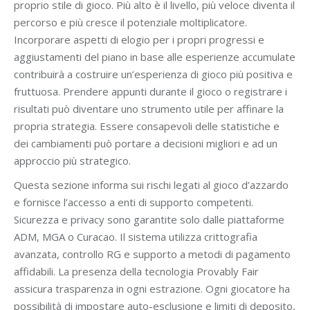
proprio stile di gioco. Più alto è il livello, più veloce diventa il
percorso e più cresce il potenziale moltiplicatore.
Incorporare aspetti di elogio per i propri progressi e
aggiustamenti del piano in base alle esperienze accumulate
contribuirà a costruire un’esperienza di gioco più positiva e
fruttuosa. Prendere appunti durante il gioco o registrare i
risultati può diventare uno strumento utile per affinare la
propria strategia. Essere consapevoli delle statistiche e
dei cambiamenti può portare a decisioni migliori e ad un
approccio più strategico.
Questa sezione informa sui rischi legati al gioco d’azzardo
e fornisce l’accesso a enti di supporto competenti.
Sicurezza e privacy sono garantite solo dalle piattaforme
ADM, MGA o Curacao. Il sistema utilizza crittografia
avanzata, controllo RG e supporto a metodi di pagamento
affidabili. La presenza della tecnologia Provably Fair
assicura trasparenza in ogni estrazione. Ogni giocatore ha
possibilità di impostare auto-esclusione e limiti di deposito,