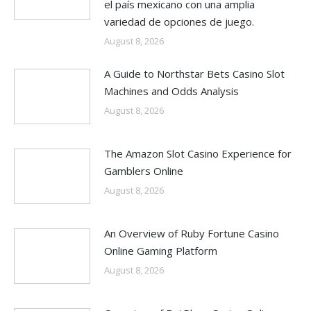
el país mexicano con una amplia
variedad de opciones de juego.
August 8, 2026
A Guide to Northstar Bets Casino Slot
Machines and Odds Analysis
August 8, 2026
The Amazon Slot Casino Experience for
Gamblers Online
August 8, 2026
An Overview of Ruby Fortune Casino
Online Gaming Platform
August 8, 2026