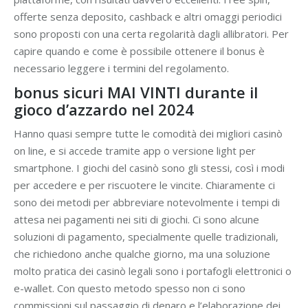
offerte senza deposito, cashback e altri omaggi periodici
sono proposti con una certa regolarità dagli allibratori. Per
capire quando e come è possibile ottenere il bonus è
necessario leggere i termini del regolamento.
bonus sicuri MAI VINTI durante il
gioco d’azzardo nel 2024
Hanno quasi sempre tutte le comodità dei migliori casinò
on line, e si accede tramite app o versione light per
smartphone. I giochi del casinò sono gli stessi, così i modi
per accedere e per riscuotere le vincite. Chiaramente ci
sono dei metodi per abbreviare notevolmente i tempi di
attesa nei pagamenti nei siti di giochi. Ci sono alcune
soluzioni di pagamento, specialmente quelle tradizionali,
che richiedono anche qualche giorno, ma una soluzione
molto pratica dei casinò legali sono i portafogli elettronici o
e-wallet. Con questo metodo spesso non ci sono
commissioni sul passaggio di denaro e l’elaborazione dei