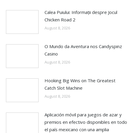
Calea Puiului: Informații despre Jocul
Chicken Road 2
August 8, 2026
O Mundo da Aventura nos Candyspinz
Casino
August 8, 2026
Hooking Big Wins on The Greatest
Catch Slot Machine
August 8, 2026
Aplicación móvil para juegos de azar y
premios en efectivo disponibles en todo
el país mexicano con una amplia