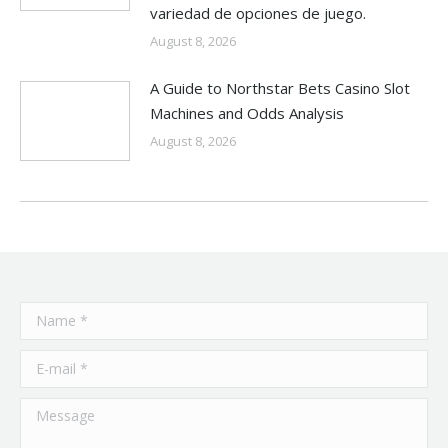
variedad de opciones de juego.
August 8, 2026
A Guide to Northstar Bets Casino Slot
Machines and Odds Analysis
August 8, 2026
Name *
E-mail *
Message