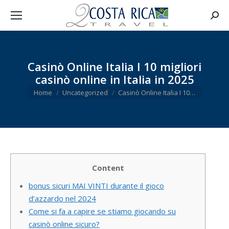
Searc
Casinò Online Italia I 10 migliori
casinò online in Italia in 2025
You are here:
Home
Uncategorized
Casinò Online Italia I 10…
Content
bonus sicuri MAI VINTI durante il gioco
d’azzardo nel 2024
Come si fa a capire se stiamo giocando su
casinò online sicuro?