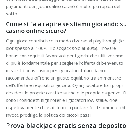
pagamenti dei giochi online casinò è molto più rapida del
solito.
Come si fa a capire se stiamo giocando su
casinò online sicuro?
Ogni gioco contribuisce in modo diverso al playthrough (le
slot spesso al 100%, il blackjack solo all’80%). Trovare
bonus con requisiti favorevoli per i giochi che utilizzeremo
di più è fondamentale per scegliere l’offerta di benvenuto
ideale. I bonus casinò per i giocatori italiani da noi
raccomandati offrono un giusto equilibrio tra ammontare
dell’offerta e requisiti di giocata. Ogni giocatore ha i propri
desideri, le proprie caratteristiche e le proprie esigenze. Ci
sono i cosiddetti high roller e i giocatori low stake, cioè
rispettivamente chi è abituato a puntare forti somme e chi
invece predilige la politica dei piccoli passi.
Prova blackjack gratis senza deposito