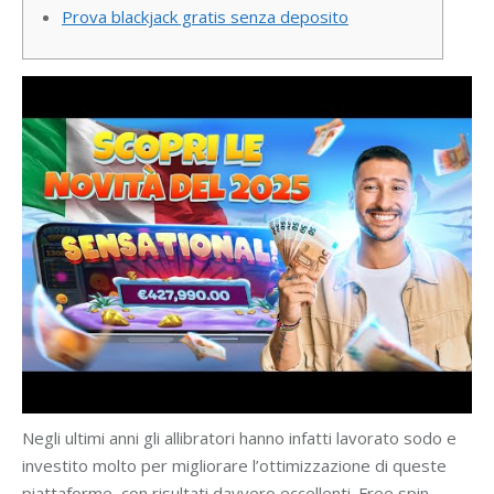
Prova blackjack gratis senza deposito
Negli ultimi anni gli allibratori hanno infatti lavorato sodo e
investito molto per migliorare l’ottimizzazione di queste
piattaforme, con risultati davvero eccellenti. Free spin,