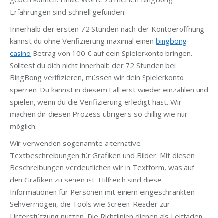
Erfahrungen sind schnell gefunden.
Innerhalb der ersten 72 Stunden nach der Kontoeröffnung
kannst du ohne Verifizierung maximal einen
bingbong
casino
Betrag von 100 € auf dein Spielerkonto bringen.
Solltest du dich nicht innerhalb der 72 Stunden bei
BingBong verifizieren, müssen wir dein Spielerkonto
sperren. Du kannst in diesem Fall erst wieder einzahlen und
spielen, wenn du die Verifizierung erledigt hast. Wir
machen dir diesen Prozess übrigens so chillig wie nur
möglich.
Wir verwenden sogenannte alternative
Textbeschreibungen für Grafiken und Bilder. Mit diesen
Beschreibungen verdeutlichen wir in Textform, was auf
den Grafiken zu sehen ist. Hilfreich sind diese
Informationen für Personen mit einem eingeschränkten
Sehvermögen, die Tools wie Screen-Reader zur
Unterstützung nutzen. Die Richtlinien dienen als Leitfaden