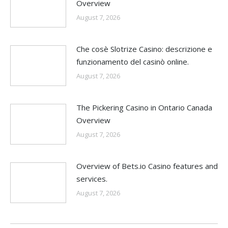
Overview
August 7, 2026
Che cosè Slotrize Casino: descrizione e
funzionamento del casinò online.
August 7, 2026
The Pickering Casino in Ontario Canada
Overview
August 7, 2026
Overview of Bets.io Casino features and
services.
August 7, 2026