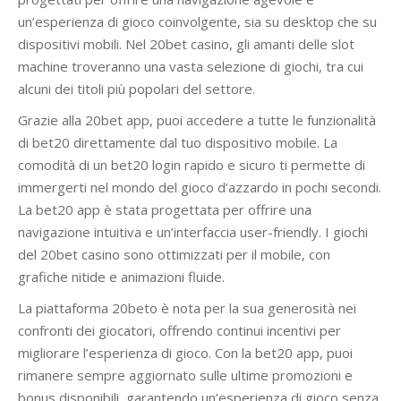
un’esperienza di gioco coinvolgente, sia su desktop che su
dispositivi mobili. Nel 20bet casino, gli amanti delle slot
machine troveranno una vasta selezione di giochi, tra cui
alcuni dei titoli più popolari del settore.
Grazie alla 20bet app, puoi accedere a tutte le funzionalità
di bet20 direttamente dal tuo dispositivo mobile. La
comodità di un bet20 login rapido e sicuro ti permette di
immergerti nel mondo del gioco d’azzardo in pochi secondi.
La bet20 app è stata progettata per offrire una
navigazione intuitiva e un’interfaccia user-friendly. I giochi
del 20bet casino sono ottimizzati per il mobile, con
grafiche nitide e animazioni fluide.
La piattaforma 20beto è nota per la sua generosità nei
confronti dei giocatori, offrendo continui incentivi per
migliorare l’esperienza di gioco. Con la bet20 app, puoi
rimanere sempre aggiornato sulle ultime promozioni e
bonus disponibili, garantendo un’esperienza di gioco senza