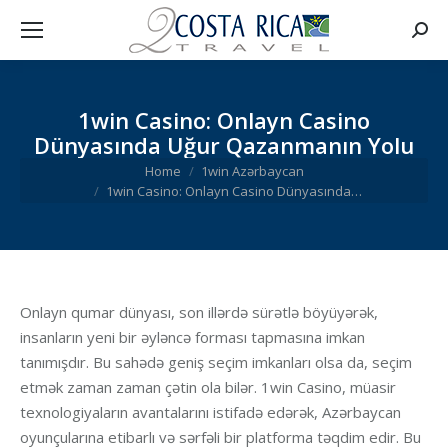
Searc
1win Casino: Onlayn Casino
Dünyasında Uğur Qazanmanın Yolu
You are here:
Home
1win Azərbaycan
1win Casino: Onlayn Casino Dünyasında…
Onlayn qumar dünyası, son illərdə sürətlə böyüyərək,
insanların yeni bir əyləncə forması tapmasına imkan
tanımışdır. Bu sahədə geniş seçim imkanları olsa da, seçim
etmək zaman zaman çətin ola bilər. 1win Casino, müasir
texnologiyaların avantalarını istifadə edərək, Azərbaycan
oyunçularına etibarlı və sərfəli bir platforma təqdim edir. Bu