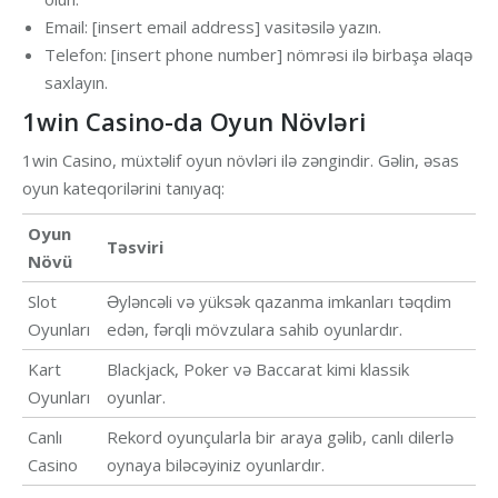
Email: [insert email address] vasitəsilə yazın.
Telefon: [insert phone number] nömrəsi ilə birbaşa əlaqə
saxlayın.
1win Casino-da Oyun Növləri
1win Casino, müxtəlif oyun növləri ilə zəngindir. Gəlin, əsas
oyun kateqorilərini tanıyaq:
Oyun
Təsviri
Növü
Slot
Əyləncəli və yüksək qazanma imkanları təqdim
Oyunları
edən, fərqli mövzulara sahib oyunlardır.
Kart
Blackjack, Poker və Baccarat kimi klassik
Oyunları
oyunlar.
Canlı
Rekord oyunçularla bir araya gəlib, canlı dilerlə
Casino
oynaya biləcəyiniz oyunlardır.